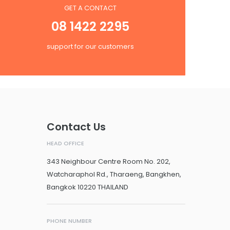
GET A CONTACT
08 1422 2295
support for our customers
Contact Us
HEAD OFFICE
343 Neighbour Centre Room No. 202,
Watcharaphol Rd., Tharaeng, Bangkhen,
Bangkok 10220 THAILAND
PHONE NUMBER