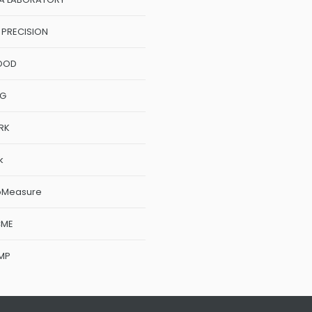
 PRECISION
OOD
NG
RK
k
oMeasure
CME
MP