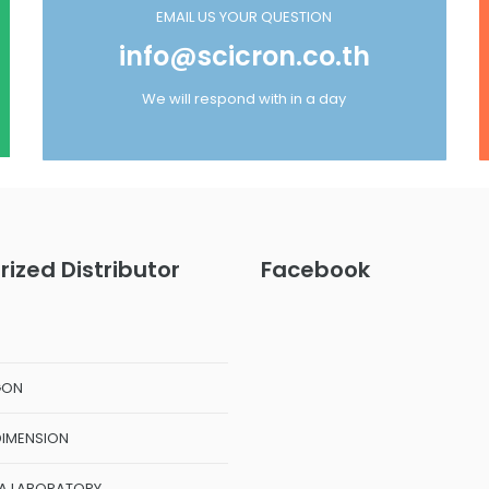
EMAIL US YOUR QUESTION
info@scicron.co.th
We will respond with in a day
rized Distributor
Facebook
GON
DIMENSION
A LABORATORY