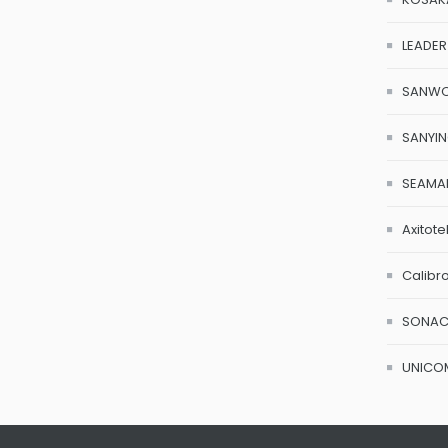
LEADER
SANW
SANYI
SEAMA
Axitote
Calibr
SONA
UNICO